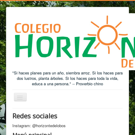
"Si haces planes para un año, siembra arroz. Si los haces para
dos lustros, planta árboles. Si los haces para toda la vida,
educa a una persona." -- Proverbio chino
Cambiar
Navegación
Redes sociales
Está aquí:
Inicio
Galería de fotos
Instagram: @horizontedelobos