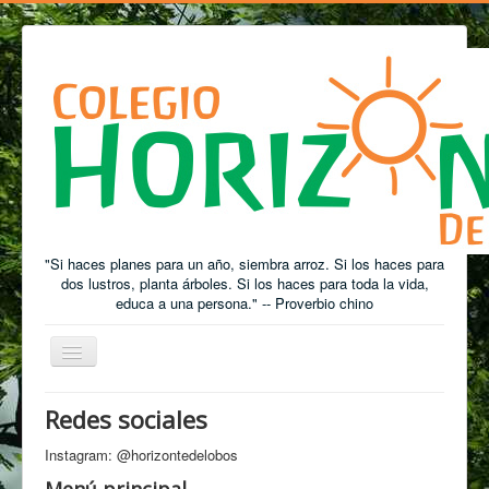
"Si haces planes para un año, siembra arroz. Si los haces para
dos lustros, planta árboles. Si los haces para toda la vida,
educa a una persona." -- Proverbio chino
Cambiar
Navegación
Redes sociales
Está aquí:
Inicio
Galería de fotos
Jardín
Jackson Pollock
Instagram: @horizontedelobos