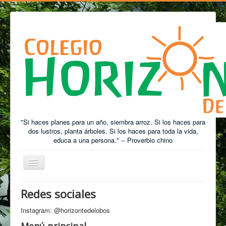
"Si haces planes para un año, siembra arroz. Si los haces para
dos lustros, planta árboles. Si los haces para toda la vida,
educa a una persona." -- Proverbio chino
Cambiar
Navegación
Redes sociales
Está aquí:
Inicio
Galería de fotos
Jardín
Feria de Ciencias
Instagram: @horizontedelobos